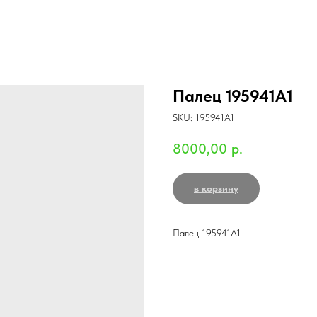
Палец 195941A1
SKU:
195941A1
8000,00
р.
в корзину
Палец 195941A1