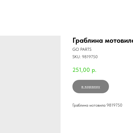
Граблина мотовил
GO PARTS
SKU:
9819750
251,00
р.
в корзину
Граблина мотовила 9819750