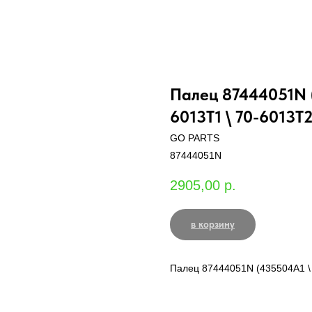
Палец 87444051N (
6013T1 \ 70-6013T2
GO PARTS
87444051N
2905,00
р.
в корзину
Палец 87444051N (435504A1 \ 