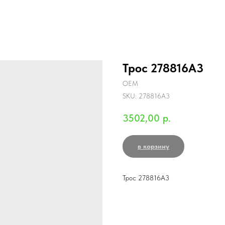
Трос 278816A3
OEM
SKU:
278816A3
3502,00
р.
в корзину
Трос 278816A3